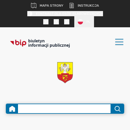
MAPA STRONY
INSTRUKCJA
KONTRAST DLA OSÓB SŁABOWIDZĄCYCH
PL
biuletyn
informacji publicznej