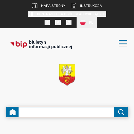
MAPA STRONY
INSTRUKCJA
KONTRAST DLA OSÓB SŁABOWIDZĄCYCH
PL
biuletyn
informacji publicznej