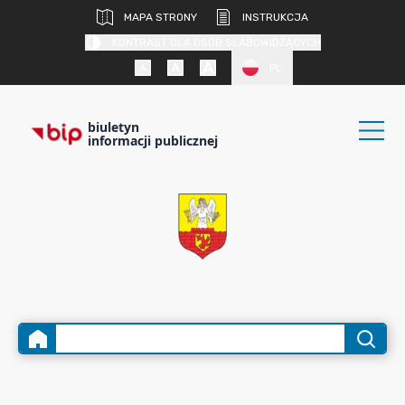
MAPA STRONY
INSTRUKCJA
KONTRAST DLA OSÓB SŁABOWIDZĄCYCH
PL
biuletyn
informacji publicznej