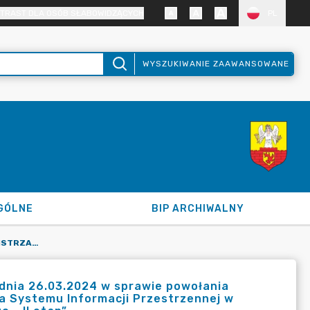
TRAST DLA OSÓB SŁABOWIDZĄCYCH
PL
WYSZUKIWANIE ZAAWANSOWANE
GÓLNE
BIP ARCHIWALNY
ZARZĄDZENIE NR 14.2024 BURMISTRZA MIASTA ZAWIDÓW Z DNIA 26.03.2024 W SPRAWIE POWOŁANIA ZESPOŁU ZADANIOWEGO DO REALIZACJI PROJEKTU PN. „BUDOWA SYSTEMU INFORMACJI PRZESTRZENNEJ W PÓŁNOCNO-ZACHODNIEJ CZĘŚCI WOJEWÓDZTWA DOLNOŚLĄSKIEGO - II ETAP”
dnia 26.03.2024 w sprawie powołania
wa Systemu Informacji Przestrzennej w