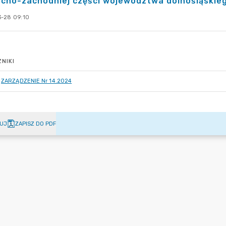
cno-zachodniej części województwa dolnośląskiego
-28 09:10
NIKI
ZARZĄDZENIE Nr 14.2024
UJ
ZAPISZ DO PDF