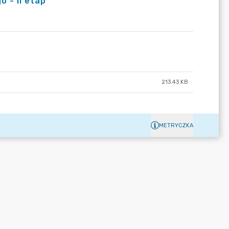
 - II etap”
213.43 KB
METRYCZKA