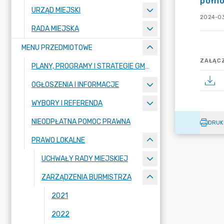
półno
URZĄD MIEJSKI
2024-03
RADA MIEJSKA
MENU PRZEDMIOTOWE
ZAŁĄCZ
PLANY, PROGRAMY I STRATEGIE GMINY
OGŁOSZENIA I INFORMACJE
WYBORY I REFERENDA
NIEODPŁATNA POMOC PRAWNA
DRUK
PRAWO LOKALNE
UCHWAŁY RADY MIEJSKIEJ
ZARZĄDZENIA BURMISTRZA
2021
2022