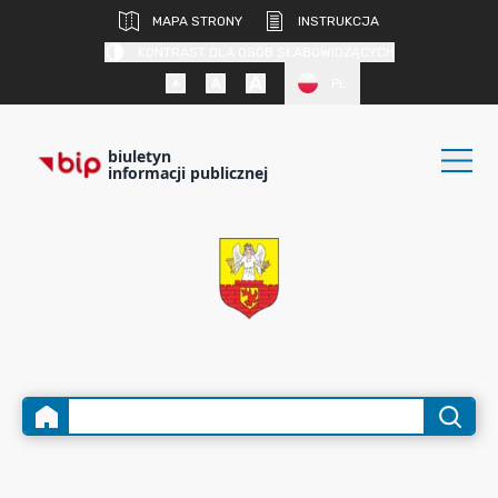
MAPA STRONY
INSTRUKCJA
KONTRAST DLA OSÓB SŁABOWIDZĄCYCH
PL
biuletyn
informacji publicznej