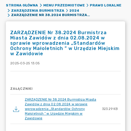
STRONA GŁÓWNA
MENU PRZEDMIOTOWE
PRAWO LOKALNE
ZARZĄDZENIA BURMISTRZA
2024
ZARZĄDZENIE NR 38.2024 BURMISTRZA MIASTA ZAWIDÓW Z DNIA 02.08.2024 W SPRAWIE WPROWADZENIA „STANDARDÓW OCHRONY MAŁOLETNICH ” W URZĘDZIE MIEJSKIM W ZAWIDOWIE
ZARZĄDZENIE Nr 38.2024 Burmistrza
Miasta Zawidów z dnia 02.08.2024 w
sprawie wprowadzenia „Standardów
Ochrony Małoletnich ” w Urzędzie Miejskim
w Zawidowie
2025-03-25 13:05
ZAŁĄCZNIKI
ZARZĄDZENIE Nr 38.2024 Burmistrza Miasta
Zawidów z dnia 02.08.2024 w sprawie
wprowadzenia „Standardów Ochrony
323.29 KB
Małoletnich ” w Urzędzie Miejskim w
Zawidowie