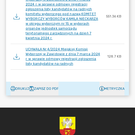
2024 r. w sprawie odmowy rejestracji
zgłoszenia listy kandydatów na radnych
komitetu wyborczego pod nazwą KOMITET
551.36 KB
WYBORCZY WYBORCÓW KAMILA NIECKARZA
w okręgu wyborczym nr 15 w wyborach
organów jednostek samorządu
terytorialnego zarządzonych na dzień 7
kwietnia 2024 r.
UCHWAŁA Nr 4/2024 Miejskiej Komisji
Wyborczej w Zawidowie z dnia 7 marca 2024
128.7 KB
r. w sprawie odmowy rejestracji zgłoszenia
listy kandydatów na radnych
DRUKUJ
ZAPISZ DO PDF
METRYCZKA