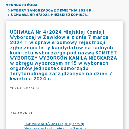
STRONA GŁÓWNA
WYBORY SAMORZĄDOWE 7 KWIETNIA 2024 R.
UCHWAŁA NR 4/2024 MIEJSKIEJ KOMISJI WYBORCZEJ W ZAWIDOWIE Z DNIA 7 MARCA 2024 R. W SPRAWIE ODMOWY REJESTRACJI ZGŁOSZENIA LISTY KANDYDATÓW NA RADNYCH KOMITETU WYBORCZEGO POD NAZWĄ KOMITET WYBORCZY WYBORCÓW KAMILA NIECKARZA W OKRĘGU WYBORCZYM NR 15 W WYBORACH ORGANÓW JEDNOSTEK SAMORZĄDU TERYTORIALNEGO ZARZĄDZONYCH NA DZIEŃ 7 KWIETNIA 2024 R.
UCHWAŁA Nr 4/2024 Miejskiej Komisji
Wyborczej w Zawidowie z dnia 7 marca
2024 r. w sprawie odmowy rejestracji
zgłoszenia listy kandydatów na radnych
komitetu wyborczego pod nazwą KOMITET
WYBORCZY WYBORCÓW KAMILA NIECKARZA
w okręgu wyborczym nr 15 w wyborach
organów jednostek samorządu
terytorialnego zarządzonych na dzień 7
kwietnia 2024 r.
2024-03-07 14:37
ZAŁĄCZNIKI
UCHWAŁA Nr 4/2024 Miejskiej Komisji
Wyborczej w Zawidowie z dnia 7 marca