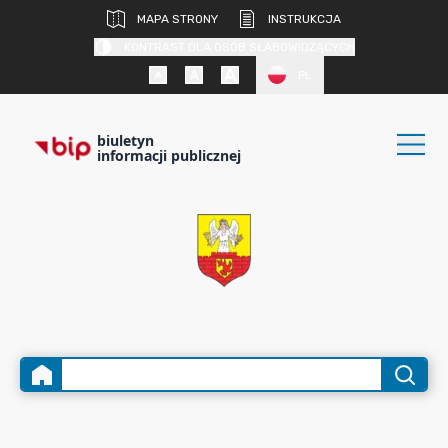
MAPA STRONY
INSTRUKCJA
KONTRAST DLA OSÓB SŁABOWIDZĄCYCH
PL
biuletyn
informacji publicznej