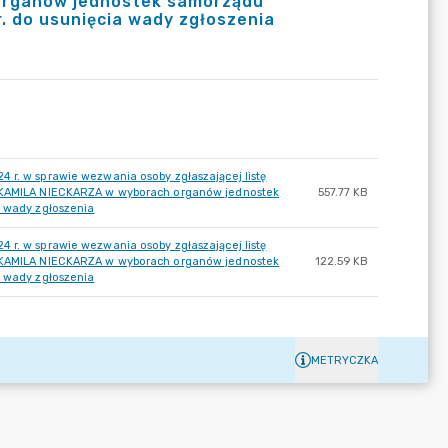
rganów jednostek samorządu
. do usunięcia wady zgłoszenia
 r. w sprawie wezwania osoby zgłaszającej listę
AMILA NIECKARZA w wyborach organów jednostek
557.77 KB
a wady zgłoszenia
 r. w sprawie wezwania osoby zgłaszającej listę
AMILA NIECKARZA w wyborach organów jednostek
122.59 KB
a wady zgłoszenia
METRYCZKA