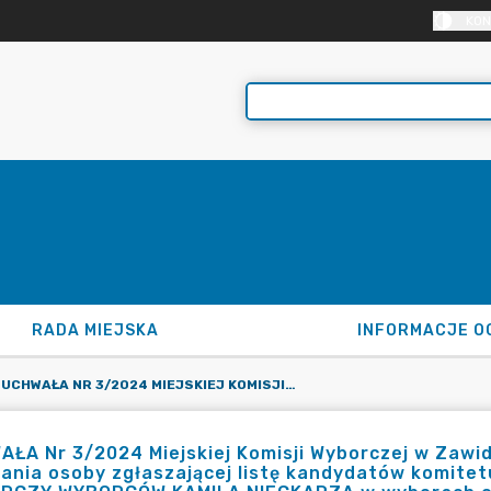
KON
RADA MIEJSKA
INFORMACJE O
UCHWAŁA NR 3/2024 MIEJSKIEJ KOMISJI WYBORCZEJ W ZAWIDOWIE Z DNIA 4 MARCA 2024 R. W SPRAWIE WEZWANIA OSOBY ZGŁASZAJĄCEJ LISTĘ KANDYDATÓW KOMITETU WYBORCZEGO POD NAZWĄ KOMITET WYBORCZY WYBORCÓW KAMILA NIECKARZA W WYBORACH ORGANÓW JEDNOSTEK SAMORZĄDU TERYTORIALNEGO ZARZĄDZONYCH NA DZIEŃ 7 KWIETNIA 2024 R. DO USUNIĘCIA WADY ZGŁOSZENIA
ŁA Nr 3/2024 Miejskiej Komisji Wyborczej w Zawid
ania osoby zgłaszającej listę kandydatów komite