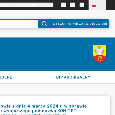
TRAST DLA OSÓB SŁABOWIDZĄCYCH
PL
WYSZUKIWANIE ZAAWANSOWANE
GÓLNE
BIP ARCHIWALNY
owie z dnia 4 marca 2024 r. w sprawie
tu wyborczego pod nazwą KOMITET