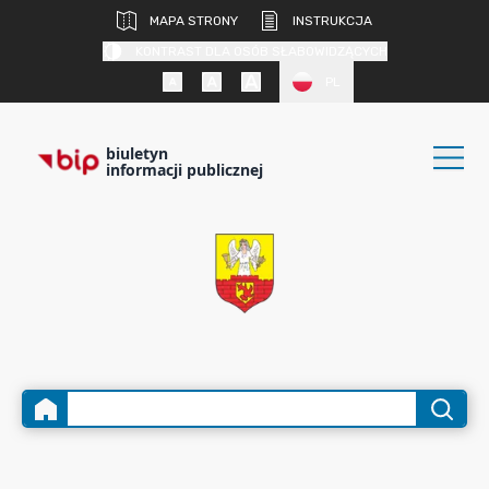
MAPA STRONY
INSTRUKCJA
KONTRAST DLA OSÓB SŁABOWIDZĄCYCH
PL
biuletyn
informacji publicznej