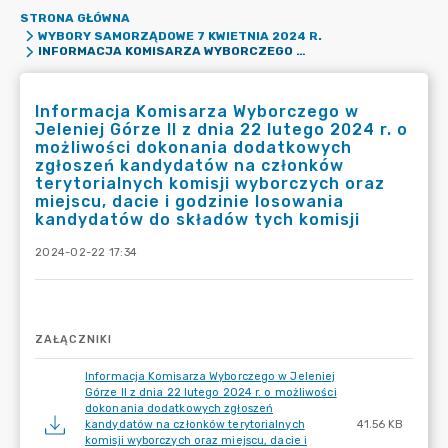
STRONA GŁÓWNA
WYBORY SAMORZĄDOWE 7 KWIETNIA 2024 R.
INFORMACJA KOMISARZA WYBORCZEGO W JELENIEJ GÓRZE II Z DNIA 22 LUTEGO 2024 R. O MOŻLIWOŚCI DOKONANIA DODATKOWYCH ZGŁOSZEŃ KANDYDATÓW NA CZŁONKÓW TERYTORIALNYCH KOMISJI WYBORCZYCH ORAZ MIEJSCU, DACIE I GODZINIE LOSOWANIA KANDYDATÓW DO SKŁADÓW TYCH KOMISJI
Informacja Komisarza Wyborczego w
Jeleniej Górze II z dnia 22 lutego 2024 r. o
możliwości dokonania dodatkowych
zgłoszeń kandydatów na członków
terytorialnych komisji wyborczych oraz
miejscu, dacie i godzinie losowania
kandydatów do składów tych komisji
2024-02-22 17:34
ZAŁĄCZNIKI
Informacja Komisarza Wyborczego w Jeleniej
Górze II z dnia 22 lutego 2024 r. o możliwości
dokonania dodatkowych zgłoszeń
kandydatów na członków terytorialnych
41.56 KB
komisji wyborczych oraz miejscu, dacie i