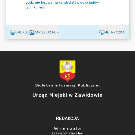
godzinie losowania kandydatów do składów
tych komisji
DRUKUJ
ZAPISZ DO PDF
METRYCZKA
Biuletyn Informacji Publicznej
Urząd Miejski w Zawidowie
REDAKCJA
Administrator
Krzysztof Pawelec