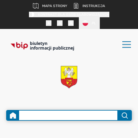
MAPA STRONY
INSTRUKCJA
KONTRAST DLA OSÓB SŁABOWIDZĄCYCH
PL
biuletyn
informacji publicznej