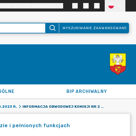
TRAST DLA OSÓB SŁABOWIDZĄCYCH
PL
WYSZUKIWANIE ZAAWANSOWANE
GÓLNE
BIP ARCHIWALNY
INFORMACJA OBWODOWEJ KOMISJI NR 2 W ZAWIDOWIE O SKŁADZIE I PEŁNIONYCH FUNKCJACH
.2023 R.
zie i pełnionych funkcjach