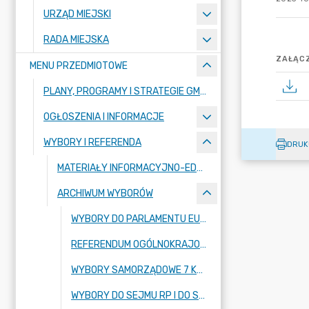
URZĄD MIEJSKI
RADA MIEJSKA
ZAŁĄCZ
MENU PRZEDMIOTOWE
PLANY, PROGRAMY I STRATEGIE GMINY
OGŁOSZENIA I INFORMACJE
WYBORY I REFERENDA
DRUK
MATERIAŁY INFORMACYJNO-EDUKACYJNYCH PAŃSTWOWEJ KOMISJI WYBORCZEJ
ARCHIWUM WYBORÓW
WYBORY DO PARLAMENTU EUROPEJSKIEGO 9 CZERWCA 2024 R.
REFERENDUM OGÓLNOKRAJOWE 15.10.2023 R.
WYBORY SAMORZĄDOWE 7 KWIETNIA 2024 R.
WYBORY DO SEJMU RP I DO SENATU RP 15.10.2023 R.