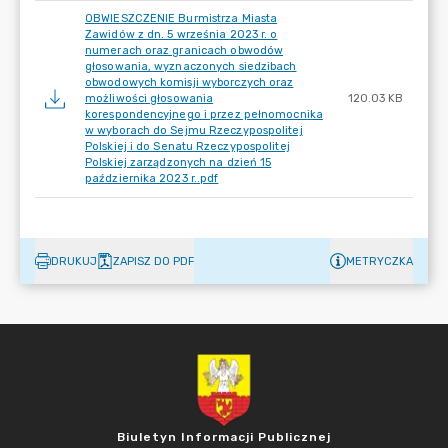
OBWIESZCZENIE Burmistrza Miasta
Zawidów z dn. 5 września 2023 r. o
numerach oraz granicach obwodów
głosowania, wyznaczonych siedzibach
obwodowych komisji wyborczych oraz
możliwości głosowania
120.03 KB
korespondencyjnego i przez pełnomocnika
w wyborach do Sejmu Rzeczypospolitej
Polskiej i do Senatu Rzeczypospolitej
Polskiej zarządzonych na dzień 15
października 2023 r..pdf
DRUKUJ
ZAPISZ DO PDF
METRYCZKA
Biuletyn Informacji Publicznej