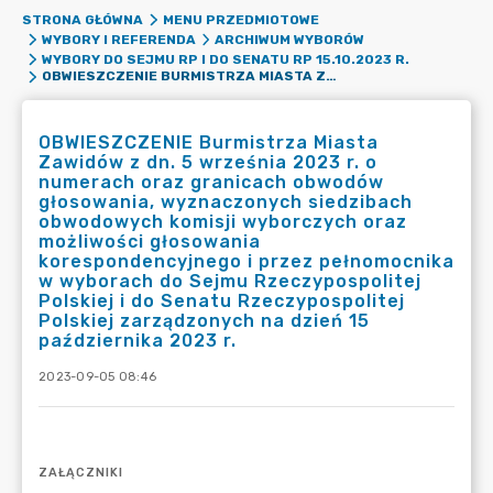
STRONA GŁÓWNA
MENU PRZEDMIOTOWE
WYBORY I REFERENDA
ARCHIWUM WYBORÓW
WYBORY DO SEJMU RP I DO SENATU RP 15.10.2023 R.
OBWIESZCZENIE BURMISTRZA MIASTA ZAWIDÓW Z DN. 5 WRZEŚNIA 2023 R. O NUMERACH ORAZ GRANICACH OBWODÓW GŁOSOWANIA, WYZNACZONYCH SIEDZIBACH OBWODOWYCH KOMISJI WYBORCZYCH ORAZ MOŻLIWOŚCI GŁOSOWANIA KORESPONDENCYJNEGO I PRZEZ PEŁNOMOCNIKA W WYBORACH DO SEJMU RZECZYPOSPOLITEJ POLSKIEJ I DO SENATU RZECZYPOSPOLITEJ POLSKIEJ ZARZĄDZONYCH NA DZIEŃ 15 PAŹDZIERNIKA 2023 R.
OBWIESZCZENIE Burmistrza Miasta
Zawidów z dn. 5 września 2023 r. o
numerach oraz granicach obwodów
głosowania, wyznaczonych siedzibach
obwodowych komisji wyborczych oraz
możliwości głosowania
korespondencyjnego i przez pełnomocnika
w wyborach do Sejmu Rzeczypospolitej
Polskiej i do Senatu Rzeczypospolitej
Polskiej zarządzonych na dzień 15
października 2023 r.
2023-09-05 08:46
ZAŁĄCZNIKI