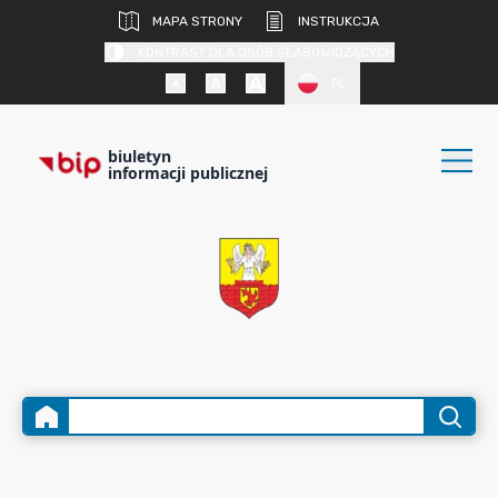
MAPA STRONY
INSTRUKCJA
KONTRAST DLA OSÓB SŁABOWIDZĄCYCH
PL
biuletyn
informacji publicznej