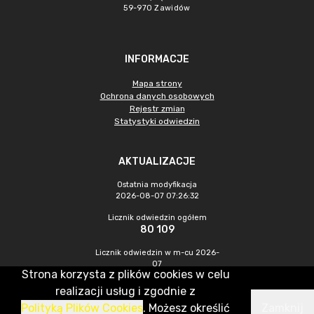
59-970 Zawidów
INFORMACJE
Mapa strony
Ochrona danych osobowych
Rejestr zmian
Statystyki odwiedzin
AKTUALIZACJE
Ostatnia modyfikacja
2026-08-07 07:26:32
Licznik odwiedzin ogółem
80 109
Licznik odwiedzin w m-cu 2026-
07
Strona korzysta z plików cookies w celu
227
realizacji usług i zgodnie z
Polityką Plików Cookies
. Możesz określić
Zamknij
CMS & Hosting: Nefeni Sp. z o.o.