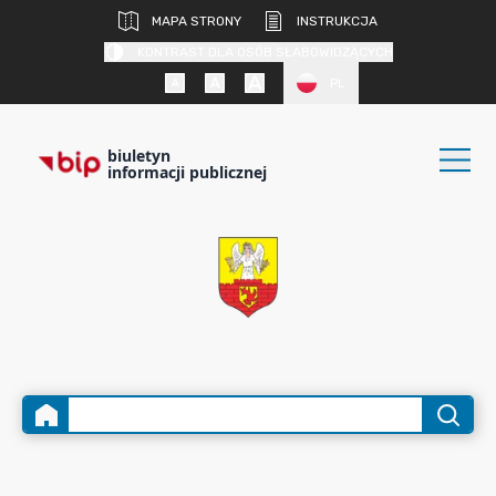
MAPA STRONY
INSTRUKCJA
KONTRAST DLA OSÓB SŁABOWIDZĄCYCH
PL
biuletyn
informacji publicznej