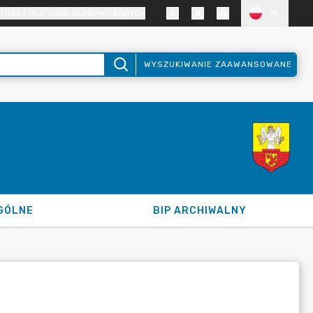
TRAST DLA OSÓB SŁABOWIDZĄCYCH
PL
WYSZUKIWANIE ZAAWANSOWANE
GÓLNE
BIP ARCHIWALNY