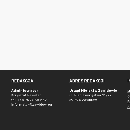
REDAKCJA
ADRES REDAKCJI
e
Administrator
Urząd Miejski w Zawidowie
M
Krzysztof Pawelec
ul. Plac Zwycięstwa 21/22
O
tel. +48 75 77 88 282
59-970 Zawidów
R
informatyk@zawidow.eu
S