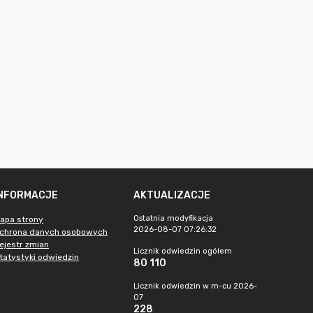
INFORMACJE
AKTUALIZACJE
Ostatnia modyfikacja
apa strony
2026-08-07 07:26:32
chrona danych osobowych
ejestr zmian
Licznik odwiedzin ogółem
tatystyki odwiedzin
80 110
Licznik odwiedzin w m-cu 2026-
07
228