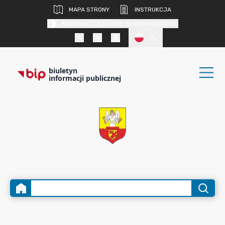
MAPA STRONY
INSTRUKCJA
KONTRAST DLA OSÓB SŁABOWIDZĄCYCH
PL
biuletyn
informacji publicznej