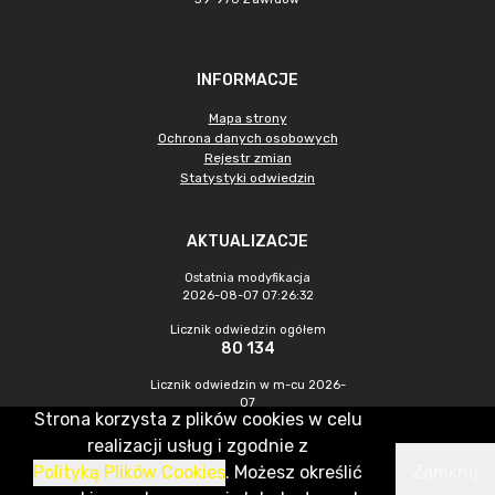
INFORMACJE
Mapa strony
Ochrona danych osobowych
Rejestr zmian
Statystyki odwiedzin
AKTUALIZACJE
Ostatnia modyfikacja
2026-08-07 07:26:32
Licznik odwiedzin ogółem
80 134
Licznik odwiedzin w m-cu 2026-
07
Strona korzysta z plików cookies w celu
252
realizacji usług i zgodnie z
Polityką Plików Cookies
. Możesz określić
Zamknij
CMS & Hosting: Nefeni Sp. z o.o.