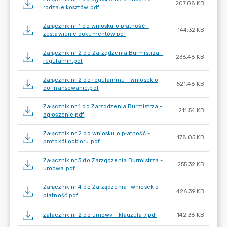
207.08 KB
rodzaje kosztów.pdf
Załącznik nr 1 do wniosku o płatność -
144.32 KB
zestawienie dokumentów.pdf
Załącznik nr 2 do Zarzqdzenia Burmistrza -
236.48 KB
regulamin.pdf
Załącznik nr 2 do regulaminu - Wniosek o
521.48 KB
dofinansowanie.pdf
Załącznik nr 1 do Zarzqdzenia Burmistrza -
211.54 KB
ogłoszenie.pdf
Załącznik nr 2 do wniosku o płatność -
178.05 KB
protokół odbioru.pdf
Załącznik nr 3 do Zarzqdzenia Burmistrza -
255.32 KB
umowa.pdf
Załącznik nr 4 do Zarządzenia- wniosek o
426.39 KB
płatność.pdf
załacznik nr 2 do umowy - klauzula 7.pdf
142.38 KB