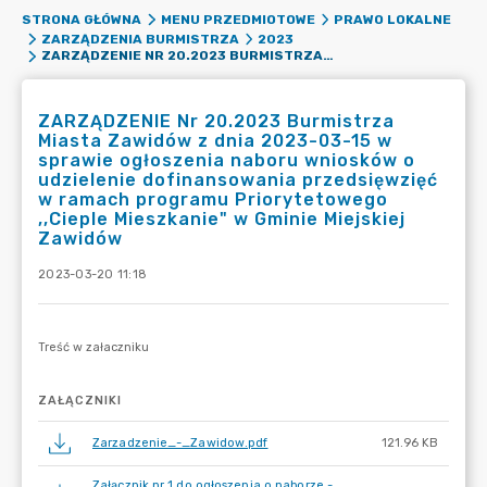
STRONA GŁÓWNA
MENU PRZEDMIOTOWE
PRAWO LOKALNE
ZARZĄDZENIA BURMISTRZA
2023
ZARZĄDZENIE NR 20.2023 BURMISTRZA MIASTA ZAWIDÓW Z DNIA 2023-03-15 W SPRAWIE OGŁOSZENIA NABORU WNIOSKÓW O UDZIELENIE DOFINANSOWANIA PRZEDSIĘWZIĘĆ W RAMACH PROGRAMU PRIORYTETOWEGO ,,CIEPLE MIESZKANIE" W GMINIE MIEJSKIEJ ZAWIDÓW
ZARZĄDZENIE Nr 20.2023 Burmistrza
Miasta Zawidów z dnia 2023-03-15 w
sprawie ogłoszenia naboru wniosków o
udzielenie dofinansowania przedsięwzięć
w ramach programu Priorytetowego
,,Cieple Mieszkanie" w Gminie Miejskiej
Zawidów
2023-03-20 11:18
ZAŁĄCZNIKI
Zarzadzenie_-_Zawidow.pdf
121.96 KB
Załącznik nr 1 do ogłoszenia o naborze -