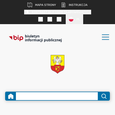
MAPA STRONY
INSTRUKCJA
KONTRAST DLA OSÓB SŁABOWIDZĄCYCH
PL
biuletyn
informacji publicznej