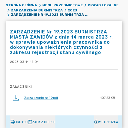
STRONA GŁÓWNA
MENU PRZEDMIOTOWE
PRAWO LOKALNE
ZARZĄDZENIA BURMISTRZA
2023
ZARZĄDZENIE NR 19.2023 BURMISTRZA MIASTA ZAWIDÓW Z DNIA 14 MARCA 2023 R. W SPRAWIE UPOWAŻNIENIA PRACOWNIKA DO DOKONYWANIA NIEKTÓRYCH CZYNNOŚCI Z ZAKRESU REJESTRACJI STANU CYWILNEGO
ZARZĄDZENIE Nr 19.2023 BURMISTRZA
MIASTA ZAWIDÓW z dnia 14 marca 2023 r.
w sprawie upoważnienia pracownika do
dokonywania niektórych czynności z
zakresu rejestracji stanu cywilnego
2023-03-14 14:04
ZAŁĄCZNIKI
Zarzadzenie nr 19.pdf
107.23 KB
DRUKUJ
ZAPISZ DO PDF
METRYCZKA