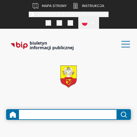
MAPA STRONY
INSTRUKCJA
KONTRAST DLA OSÓB SŁABOWIDZĄCYCH
PL
biuletyn
informacji publicznej