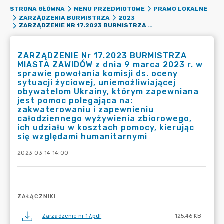
STRONA GŁÓWNA
MENU PRZEDMIOTOWE
PRAWO LOKALNE
ZARZĄDZENIA BURMISTRZA
2023
ZARZĄDZENIE NR 17.2023 BURMISTRZA MIASTA ZAWIDÓW Z DNIA 9 MARCA 2023 R. W SPRAWIE POWOŁANIA KOMISJI DS. OCENY SYTUACJI ŻYCIOWEJ, UNIEMOŻLIWIAJĄCEJ OBYWATELOM UKRAINY, KTÓRYM ZAPEWNIANA JEST POMOC POLEGAJĄCA NA: ZAKWATEROWANIU I ZAPEWNIENIU CAŁODZIENNEGO WYŻYWIENIA ZBIOROWEGO, ICH UDZIAŁU W KOSZTACH POMOCY, KIERUJĄC SIĘ WZGLĘDAMI HUMANITARNYMI
ZARZĄDZENIE Nr 17.2023 BURMISTRZA
MIASTA ZAWIDÓW z dnia 9 marca 2023 r. w
sprawie powołania komisji ds. oceny
sytuacji życiowej, uniemożliwiającej
obywatelom Ukrainy, którym zapewniana
jest pomoc polegająca na:
zakwaterowaniu i zapewnieniu
całodziennego wyżywienia zbiorowego,
ich udziału w kosztach pomocy, kierując
się względami humanitarnymi
2023-03-14 14:00
ZAŁĄCZNIKI
Zarzadzenie nr 17.pdf
125.46 KB