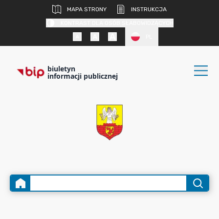
MAPA STRONY
INSTRUKCJA
KONTRAST DLA OSÓB SŁABOWIDZĄCYCH
PL
biuletyn
informacji publicznej