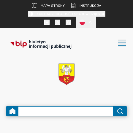
MAPA STRONY
INSTRUKCJA
KONTRAST DLA OSÓB SŁABOWIDZĄCYCH
PL
biuletyn
informacji publicznej