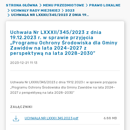
STRONA GŁÓWNA
MENU PRZEDMIOTOWE
PRAWO LOKALNE
UCHWAŁY RADY MIEJSKIEJ
2023
UCHWAŁA NR LXXXII/345/2023 Z DNIA 19.12.2023 R. W SPRAWIE PRZYJĘCIA „PROGRAMU OCHRONY ŚRODOWISKA DLA GMINY ZAWIDÓW NA LATA 2024–2027 Z PERSPEKTYWĄ NA LATA 2028–2030”
Uchwała Nr LXXXII/345/2023 z dnia
19.12.2023 r. w sprawie przyjęcia
„Programu Ochrony Środowiska dla Gminy
Zawidów na lata 2024–2027 z
perspektywą na lata 2028–2030”
2023-12-21 11:13
ZAŁĄCZNIKI
UCHWAŁA NR LXXXII.345.2023.pdf
6.88 MB