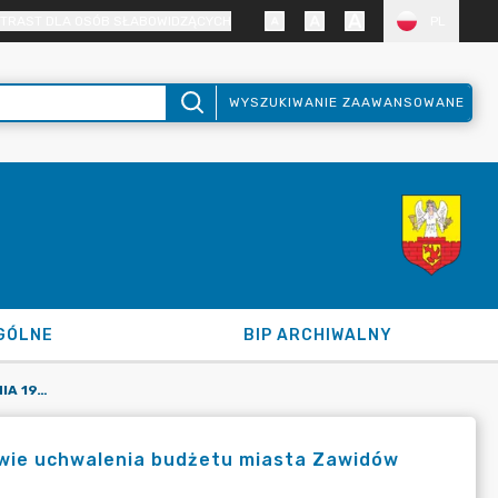
TRAST DLA OSÓB SŁABOWIDZĄCYCH
PL
WYSZUKIWANIE ZAAWANSOWANE
GÓLNE
BIP ARCHIWALNY
UCHWAŁA NR LXXXII/343/2023 Z DNIA 19.12.2023 R. W SPRAWIE UCHWALENIA BUDŻETU MIASTA ZAWIDÓW NA ROK 2024
rawie uchwalenia budżetu miasta Zawidów