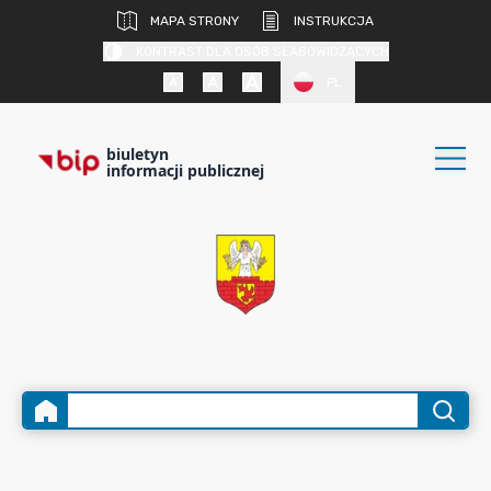
MAPA STRONY
INSTRUKCJA
KONTRAST DLA OSÓB SŁABOWIDZĄCYCH
PL
biuletyn
informacji publicznej