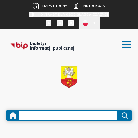
MAPA STRONY
INSTRUKCJA
KONTRAST DLA OSÓB SŁABOWIDZĄCYCH
PL
biuletyn
informacji publicznej