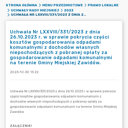
STRONA GŁÓWNA
MENU PRZEDMIOTOWE
PRAWO LOKALNE
UCHWAŁY RADY MIEJSKIEJ
2023
UCHWAŁA NR LXXVIII/331/2023 Z DNIA 26.10.2023 R. W SPRAWIE POKRYCIA CZĘŚCI KOSZTÓW GOSPODAROWANIA ODPADAMI KOMUNALNYMI Z DOCHODÓW WŁASNYCH NIEPOCHODZĄCYCH Z POBRANEJ OPŁATY ZA GOSPODAROWANIE ODPADAMI KOMUNALNYMI NA TERENIE GMINY MIEJSKIEJ ZAWIDÓW.
Uchwała Nr LXXVIII/331/2023 z dnia
26.10.2023 r. w sprawie pokrycia części
kosztów gospodarowania odpadami
komunalnymi z dochodów własnych
niepochodzących z pobranej opłaty za
gospodarowanie odpadami komunalnymi
na terenie Gminy Miejskiej Zawidów.
2023-10-30 13:22
ZAŁĄCZNIKI