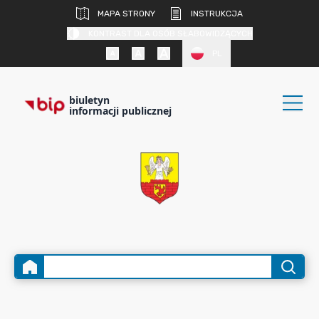
MAPA STRONY
INSTRUKCJA
KONTRAST DLA OSÓB SŁABOWIDZĄCYCH
PL
biuletyn
informacji publicznej