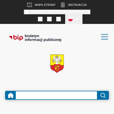
MAPA STRONY
INSTRUKCJA
KONTRAST DLA OSÓB SŁABOWIDZĄCYCH
PL
biuletyn
informacji publicznej