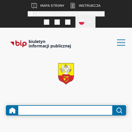
MAPA STRONY
INSTRUKCJA
KONTRAST DLA OSÓB SŁABOWIDZĄCYCH
PL
biuletyn
informacji publicznej