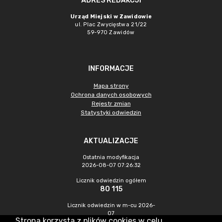
ADRES REDAKCJI
Urząd Miejski w Zawidowie
ul. Plac Zwycięstwa 21/22
59-970 Zawidów
INFORMACJE
Mapa strony
Ochrona danych osobowych
Rejestr zmian
Statystyki odwiedzin
AKTUALIZACJE
Ostatnia modyfikacja
2026-08-07 07:26:32
Licznik odwiedzin ogółem
80 115
Licznik odwiedzin w m-cu 2026-
07
Strona korzysta z plików cookies w celu
233