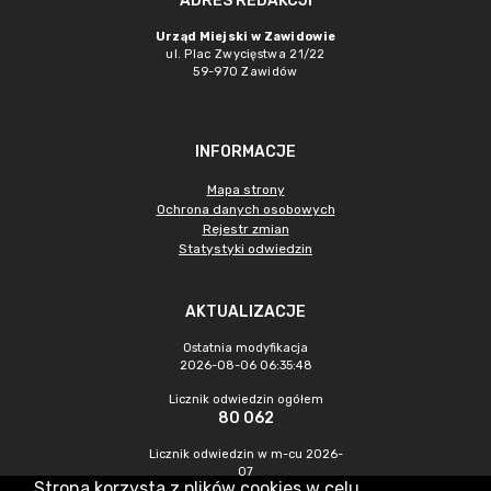
ADRES REDAKCJI
Urząd Miejski w Zawidowie
ul. Plac Zwycięstwa 21/22
59-970 Zawidów
INFORMACJE
Mapa strony
Ochrona danych osobowych
Rejestr zmian
Statystyki odwiedzin
AKTUALIZACJE
Ostatnia modyfikacja
2026-08-06 06:35:48
Licznik odwiedzin ogółem
80 062
Licznik odwiedzin w m-cu 2026-
07
Strona korzysta z plików cookies w celu
180