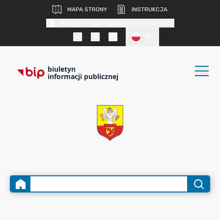
MAPA STRONY
INSTRUKCJA
KONTRAST DLA OSÓB SŁABOWIDZĄCYCH
PL
biuletyn
informacji publicznej