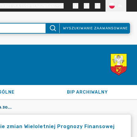
TRAST DLA OSÓB SŁABOWIDZĄCYCH
PL
WYSZUKIWANIE ZAAWANSOWANE
GÓLNE
BIP ARCHIWALNY
UCHWAŁA NR LXIX/296/2023 Z DNIA 30.03.2023 R. W SPRAWIE ZMIAN WIELOLETNIEJ PROGNOZY FINANSOWEJ GMINY ZAWIDÓW
ie zmian Wieloletniej Prognozy Finansowej