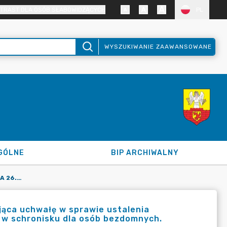
TRAST DLA OSÓB SŁABOWIDZĄCYCH
PL
WYSZUKIWANIE ZAAWANSOWANE
GÓLNE
BIP ARCHIWALNY
UCHWAŁA NR LXVII/290/2023 Z DNIA 26.01.2023 R. ZMIENIAJĄCA UCHWAŁĘ W SPRAWIE USTALENIA SZCZEGÓŁOWYCH ZASAD PONOSZENIA ODPŁATNOŚCI ZA POBYT W SCHRONISKU DLA OSÓB BEZDOMNYCH.
ająca uchwałę w sprawie ustalenia
 w schronisku dla osób bezdomnych.