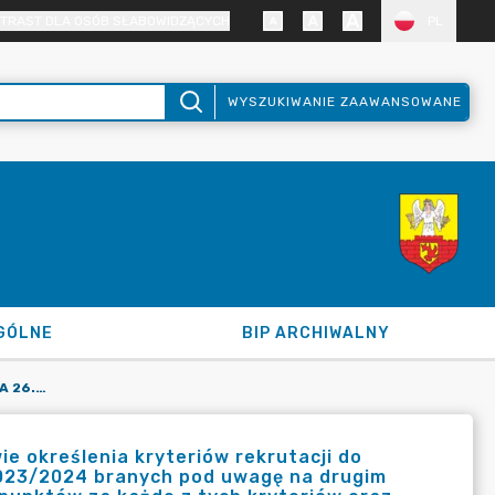
TRAST DLA OSÓB SŁABOWIDZĄCYCH
PL
WYSZUKIWANIE ZAAWANSOWANE
GÓLNE
BIP ARCHIWALNY
UCHWAŁA NR LXVII/285/2023 Z DNIA 26.01.2023 R. W SPRAWIE OKREŚLENIA KRYTERIÓW REKRUTACJI DO PRZEDSZKOLA PUBLICZNEGO W ZAWIDOWIE NA ROK SZKOLNY 2023/2024 BRANYCH POD UWAGĘ NA DRUGIM ETAPIE POSTĘPOWANIA REKRUTACYJNEGO, OKREŚLENIA LICZBY PUNKTÓW ZA KAŻDE Z TYCH KRYTERIÓW ORAZ DOKUMENTÓW NIEZBĘDNYCH DO ICH POTWIERDZENIA.
ie określenia kryteriów rekrutacji do
2023/2024 branych pod uwagę na drugim