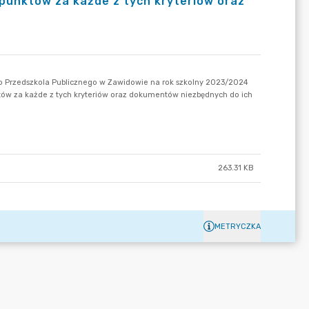
 punktów za każde z tych kryteriów oraz
263.31 KB
METRYCZKA