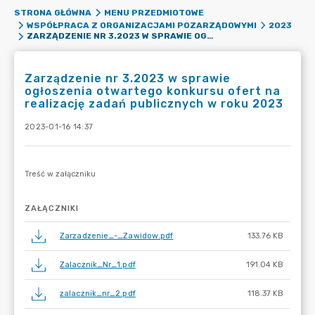
STRONA GŁÓWNA
MENU PRZEDMIOTOWE
WSPÓŁPRACA Z ORGANIZACJAMI POZARZĄDOWYMI
2023
ZARZĄDZENIE NR 3.2023 W SPRAWIE OGŁOSZENIA OTWARTEGO KONKURSU OFERT NA REALIZACJĘ ZADAŃ PUBLICZNYCH W ROKU 2023
Zarządzenie nr 3.2023 w sprawie
ogłoszenia otwartego konkursu ofert na
realizację zadań publicznych w roku 2023
2023-01-16 14:37
ZAŁĄCZNIKI
Zarzadzenie_-_Zawidow.pdf
133.76 KB
Zalacznik_Nr_1.pdf
191.04 KB
zalacznik_nr_2.pdf
118.37 KB