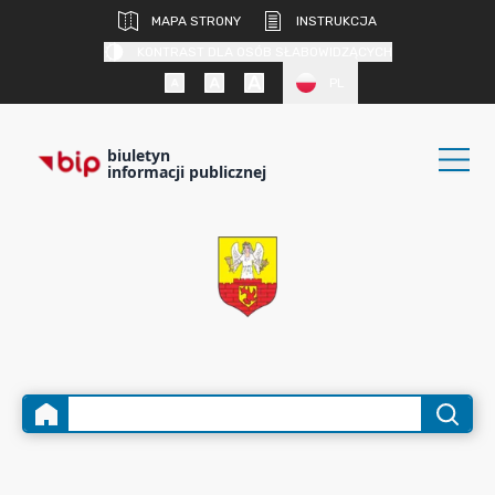
MAPA STRONY
INSTRUKCJA
KONTRAST DLA OSÓB SŁABOWIDZĄCYCH
PL
biuletyn
informacji publicznej