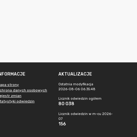
INFORMACJE
AKTUALIZACJE
Ostatnia modyfikacja
apa strony
2026-08-06 06:35:48
chrona danych osobowych
ejestr zmian
Licznik odwiedzin ogółem
tatystyki odwiedzin
80 038
Licznik odwiedzin w m-cu 2026-
07
156