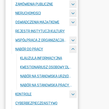
ZAMÓWIENIA PUBLICZNE
NIERUCHOMOŚCI
OŚWIADCZENIA MAJĄTKOWE
REJESTR INSTYTUCJI KULTURY
WSPÓŁPRACA Z ORGANIZACJAMI POZARZĄDOWYMI
NABÓR DO PRACY
KLAUZULA INFORMACYJNA
KWESTIONARIUSZ OSOBOWY DLA OSOBY UBIEGAJĄCEJ SIĘ O ZATRUDNIENIE
NABÓR NA STANOWISKA URZĘDNICZE
NABÓR NA STANOWISKA PRACY W JEDNOSTKACH ORGANIZACYJNYCH
KONTROLE
CYBERBEZPIECZEŃSTYWO