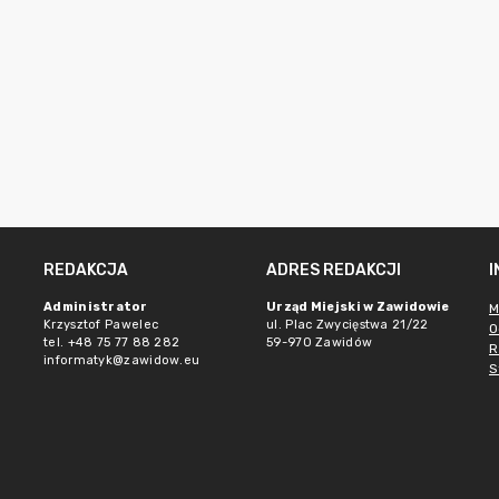
REDAKCJA
ADRES REDAKCJI
e
Administrator
Urząd Miejski w Zawidowie
M
Krzysztof Pawelec
ul. Plac Zwycięstwa 21/22
O
tel. +48 75 77 88 282
59-970 Zawidów
R
informatyk@zawidow.eu
S