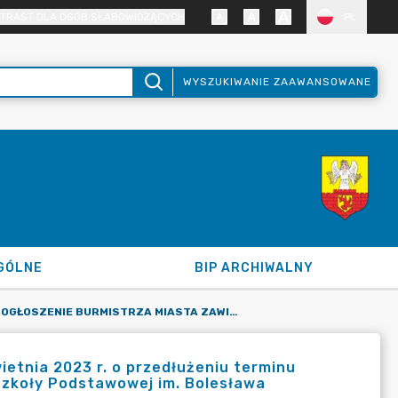
TRAST DLA OSÓB SŁABOWIDZĄCYCH
PL
WYSZUKIWANIE ZAAWANSOWANE
GÓLNE
BIP ARCHIWALNY
OGŁOSZENIE BURMISTRZA MIASTA ZAWIDÓW Z DNIA 24 KWIETNIA 2023 R. O PRZEDŁUŻENIU TERMINU SKŁADANIA OFERT DO KONKURSU NA STANOWISKO DYREKTORA SZKOŁY PODSTAWOWEJ IM. BOLESŁAWA CHROBREGO W ZAWIDOWIE
tnia 2023 r. o przedłużeniu terminu
Szkoły Podstawowej im. Bolesława