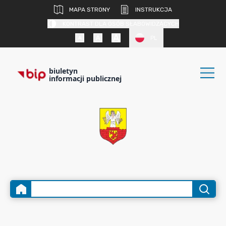
MAPA STRONY
INSTRUKCJA
KONTRAST DLA OSÓB SŁABOWIDZĄCYCH
PL
biuletyn
informacji publicznej