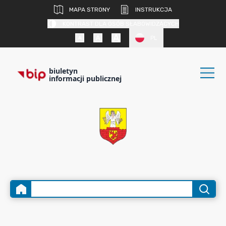
MAPA STRONY
INSTRUKCJA
KONTRAST DLA OSÓB SŁABOWIDZĄCYCH
PL
biuletyn
informacji publicznej