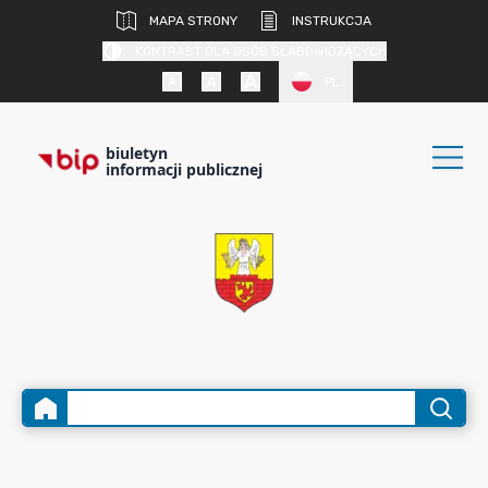
MAPA STRONY
INSTRUKCJA
KONTRAST DLA OSÓB SŁABOWIDZĄCYCH
PL
biuletyn
informacji publicznej