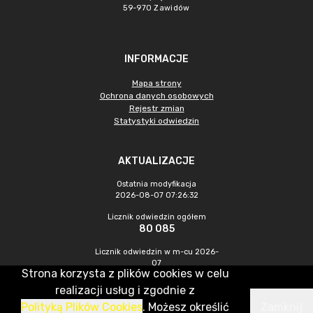
59-970 Zawidów
INFORMACJE
Mapa strony
Ochrona danych osobowych
Rejestr zmian
Statystyki odwiedzin
AKTUALIZACJE
Ostatnia modyfikacja
2026-08-07 07:26:32
Licznik odwiedzin ogółem
80 085
Licznik odwiedzin w m-cu 2026-
07
Strona korzysta z plików cookies w celu
203
realizacji usług i zgodnie z
Polityką Plików Cookies
. Możesz określić
Zamknij
CMS & Hosting: Nefeni Sp. z o.o.