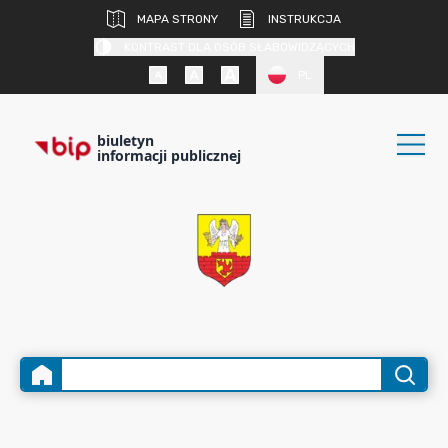
MAPA STRONY
INSTRUKCJA
KONTRAST DLA OSÓB SŁABOWIDZĄCYCH
PL
biuletyn
informacji publicznej