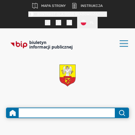
MAPA STRONY
INSTRUKCJA
KONTRAST DLA OSÓB SŁABOWIDZĄCYCH
PL
biuletyn
informacji publicznej