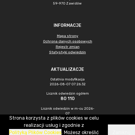
59-970 Zawidów
INFORMACJE
Mapa strony
Ochrona danych osobowych
Rejestr zmian
Statystyki odwiedzin
AKTUALIZACJE
Ostatnia modyfikacja
2026-08-07 07:26:32
Licznik odwiedzin ogółem
80 110
Licznik odwiedzin w m-cu 2026-
07
Strona korzysta z plików cookies w celu
228
realizacji usług i zgodnie z
Polityką Plików Cookies
. Możesz określić
Zamknij
CMS & Hosting: Nefeni Sp. z o.o.