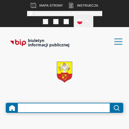
MAPA STRONY
INSTRUKCJA
KONTRAST DLA OSÓB SŁABOWIDZĄCYCH
PL
biuletyn
informacji publicznej