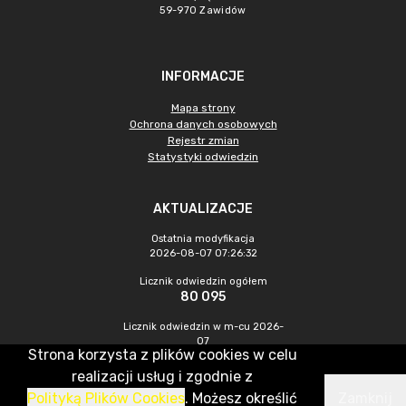
59-970 Zawidów
INFORMACJE
Mapa strony
Ochrona danych osobowych
Rejestr zmian
Statystyki odwiedzin
AKTUALIZACJE
Ostatnia modyfikacja
2026-08-07 07:26:32
Licznik odwiedzin ogółem
80 095
Licznik odwiedzin w m-cu 2026-
07
Strona korzysta z plików cookies w celu
213
realizacji usług i zgodnie z
Polityką Plików Cookies
. Możesz określić
Zamknij
CMS & Hosting: Nefeni Sp. z o.o.